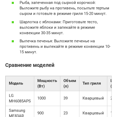
Рыба, запеченная под сырной корочкой:
Выложите рыбу на противень, посыпьте тертым
сыром и готовьте в режиме гриля 15-20 минут.
Шарлотка с яблоками: Приготовьте тесто,
выложите яблоки и запекайте в режиме
конвекции 30-35 минут.
Выпечка печенья: Выложите печенье на
противень и выпекайте в режиме конвекции 10-
15 минут.
Сравнение моделей
Мощность
Объем
Це
Модель
Тип гриля
(Вт)
(л)
(ру
LG
1000
39
Кварцевый
250
MH6085APS
Samsung
900
23
Кварцевый
180
ME83AR