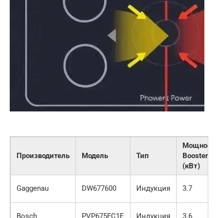
Мощност
Производитель
Модель
Тип
Booster
(кВт)
Gaggenau
DW677600
Индукция
3.7
Bosch
PVP675FC1E
Индукция
3.6