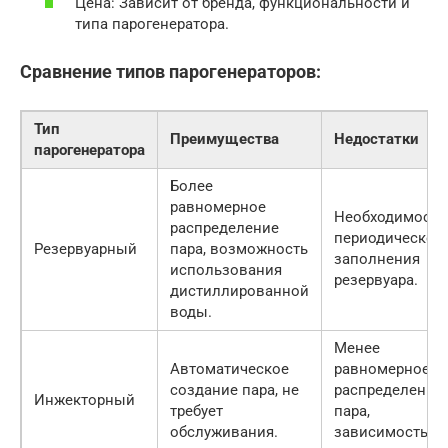
Цена: Зависит от бренда, функциональности и
типа парогенератора.
Сравнение типов парогенераторов:
Тип
Преимущества
Недостатки
парогенератора
Более
равномерное
Необходимость
распределение
периодическог
Резервуарный
пара, возможность
заполнения
использования
резервуара.
дистиллированной
воды.
Менее
Автоматическое
равномерное
создание пара, не
распределение
Инжекторный
требует
пара,
обслуживания.
зависимость от