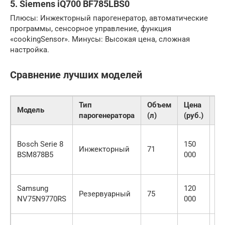
5. Siemens iQ700 BF785LBS0
Плюсы: Инжекторный парогенератор, автоматические
программы, сенсорное управление, функция
«cookingSensor». Минусы: Высокая цена, сложная
настройка.
Сравнение лучших моделей
Тип
Объем
Цена
Модель
Ос
парогенератора
(л)
(руб.)
Ав
Bosch Serie 8
150
пр
Инжекторный
71
BSM878B5
000
пи
оч
Ко
Samsung
120
Резервуарный
75
те
NV75N9770RS
000
н
Фу