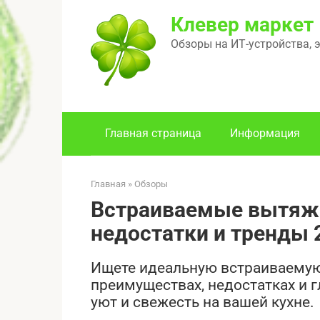
Перейти
Клевер маркет
к
контенту
Обзоры на ИТ-устройства, 
Главная страница
Информация
Главная
»
Обзоры
Встраиваемые вытяжк
недостатки и тренды 
Ищете идеальную встраиваемую 
преимуществах, недостатках и г
уют и свежесть на вашей кухне.