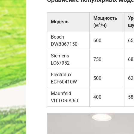
Мощность
Ур
Модель
(м³/ч)
шу
Bosch
600
65
DWB067150
Siemens
750
68
LC67952
Electrolux
500
62
ECF60410W
Maunfeld
400
58
VITTORIA 60