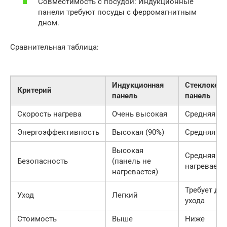
Совместимость с посудой: Индукционные
панели требуют посуды с ферромагнитным
дном.
Сравнительная таблица:
Индукционная
Стеклокер
Критерий
панель
панель
Скорость нагрева
Очень высокая
Средняя
Энергоэффективность
Высокая (90%)
Средняя (6
Высокая
Средняя (п
Безопасность
(панель не
нагреваетс
нагревается)
Требует де
Уход
Легкий
ухода
Стоимость
Выше
Ниже