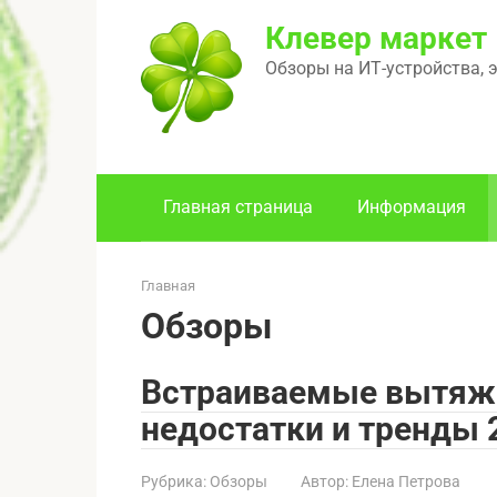
Перейти
Клевер маркет
к
контенту
Обзоры на ИТ-устройства, 
Главная страница
Информация
Главная
Обзоры
Встраиваемые вытяжк
недостатки и тренды 
Рубрика:
Обзоры
Автор:
Елена Петрова