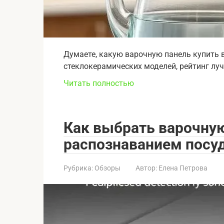
Думаете, какую варочную панель купить 
стеклокерамических моделей, рейтинг лу
Читать полностью
Как выбрать варочную
распознаванием посу
Рубрика:
Обзоры
Автор:
Елена Петрова